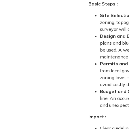
Basic Steps :
Site Selecti
zoning, topogr
surveyor will 
Design and B
plans and blu
be used. A wel
maintenance
Permits and 
from local go
zoning laws, s
avoid costly d
Budget and C
line. An accu
and unexpect
Impact :
Clear guidelin