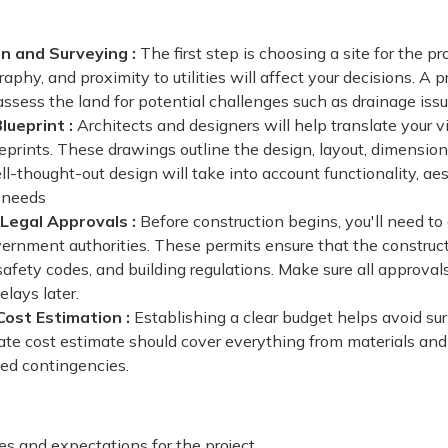
on and Surveying :
The first step is choosing a site for the pro
aphy, and proximity to utilities will affect your decisions. A 
assess the land for potential challenges such as drainage issues
lueprint :
Architects and designers will help translate your vi
eprints. These drawings outline the design, layout, dimension
l-thought-out design will take into account functionality, aes
 needs
Legal Approvals :
Before construction begins, you'll need to
vernment authorities. These permits ensure that the construc
afety codes, and building regulations. Make sure all approvals
elays later.
ost Estimation :
Establishing a clear budget helps avoid su
rate cost estimate should cover everything from materials and
ed contingencies.
es and expectations for the project.