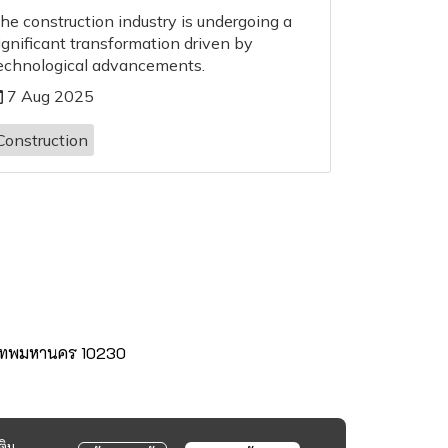
he construction industry is undergoing a
ignificant transformation driven by
echnological advancements.
7 Aug 2025
Construction
กรุงเทพมหานคร 10230
ติม