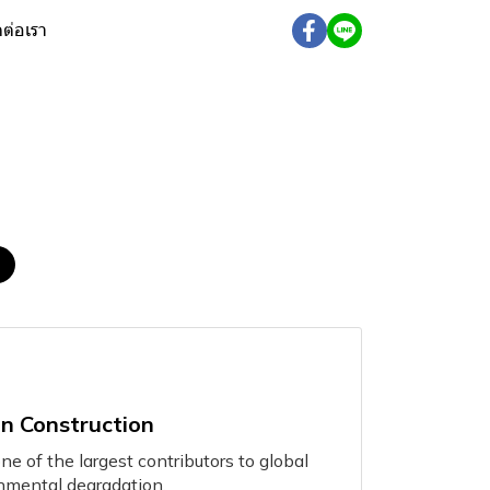
ดต่อเรา
n
in Construction
ne of the largest contributors to global
nmental degradation.